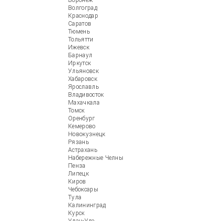
Воронеж
Волгоград
Краснодар
Саратов
Тюмень
Тольятти
Ижевск
Барнаул
Иркутск
Ульяновск
Хабаровск
Ярославль
Владивосток
Махачкала
Томск
Оренбург
Кемерово
Новокузнецк
Рязань
Астрахань
Набережные Челны
Пенза
Липецк
Киров
Чебоксары
Тула
Калининград
Курск