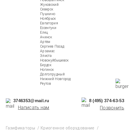
Новошахтинск
Жуковский
Северск
Пушкино
Ноябрьск
Евпатория
Ессентуки
Елец
Ачинск
Артём
Сергиев Посад
Арзамас
Элиста
Новокуйбышевск
Бердск
Ногинск
Долгопрудный
Нижний Новгород
Реутов
3746353@mail.ru
8 (495) 374-63-53
Написать нам
Позвонить
Газификаторы
Криогенное оборудование