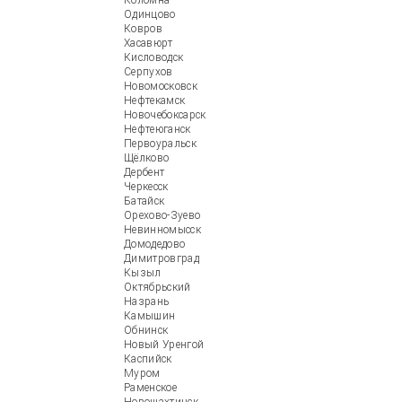
Коломна
Одинцово
Ковров
Хасавюрт
Кисловодск
Серпухов
Новомосковск
Нефтекамск
Новочебоксарск
Нефтеюганск
Первоуральск
Щёлково
Дербент
Черкесск
Батайск
Орехово-Зуево
Невинномысск
Домодедово
Димитровград
Кызыл
Октябрьский
Назрань
Камышин
Обнинск
Новый Уренгой
Каспийск
Муром
Раменское