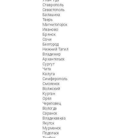
Улан-Удэ
Ставрополь
Севастополь
Балашиха
Тверь
Магнитогорск
Иваново
Брянск
Сочи
Белгород
Нижний Тагил
Владимир
Архангельск
Сургут
Чита
Калуга
Симферополь
Смоленск
Волжский
Курган
Орёл
Череповец
Вологда
Саранск
Владикавказ
Якутск
Мурманск
Подольск