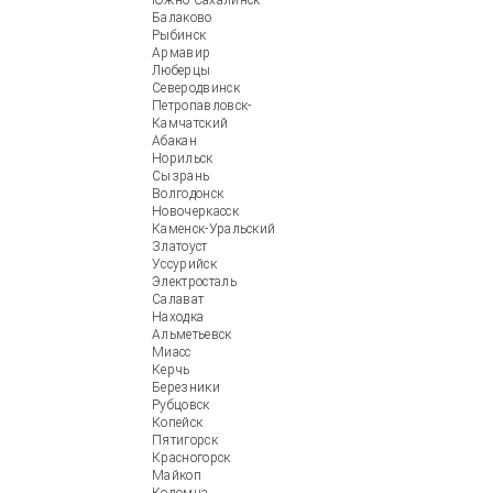
Южно-Сахалинск
Балаково
Рыбинск
Армавир
Люберцы
Северодвинск
Петропавловск-
Камчатский
Абакан
Норильск
Сызрань
Волгодонск
Новочеркасск
Каменск-Уральский
Златоуст
Уссурийск
Электросталь
Салават
Находка
Альметьевск
Миасс
Керчь
Березники
Рубцовск
Копейск
Пятигорск
Красногорск
Майкоп