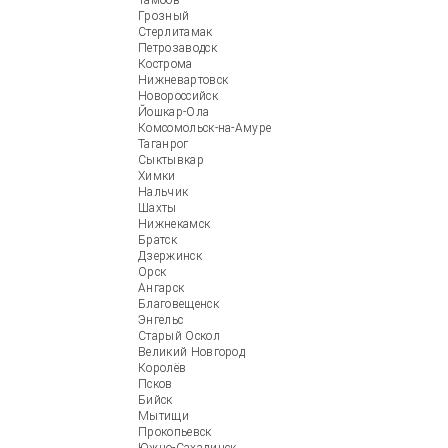
Тамбов
Грозный
Стерлитамак
Петрозаводск
Кострома
Нижневартовск
Новороссийск
Йошкар-Ола
Комсомольск-на-Амуре
Таганрог
Сыктывкар
Химки
Нальчик
Шахты
Нижнекамск
Братск
Дзержинск
Орск
Ангарск
Благовещенск
Энгельс
Старый Оскол
Великий Новгород
Королёв
Псков
Бийск
Мытищи
Прокопьевск