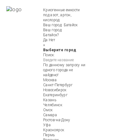
Криогенные емкости
под азот, аргон,
кислород
Ваш город:
Батайск
Ваш город
Батайск?
Да
Нет
×
Выберите город
Поиск:
По данному запросу ни
одного города не
найдено!
Москва
Санкт-Петербург
Новосибирск
Екатеринбург
Казань
Челябинск
Омск
Самара
Ростов-на-Дону
Уфа
Красноярск
Пермь